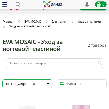
Elize
0
x
Установить
Открыть в приложении
Главная
EVA MOSAIC
Для ногтей
Уход за ногтями
Уход за ногтевой пластиной
EVA MOSAIC - Уход за
2 товаров
ногтевой пластиной
Фильтры