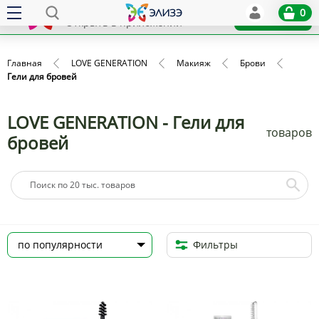
Elize
0
x
Установить
Открыть в приложении
Главная
LOVE GENERATION
Макияж
Брови
Гели для бровей
LOVE GENERATION - Гели для
товаров
бровей
Фильтры