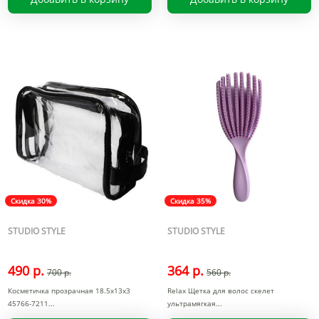
Скидка 30%
Скидка 35%
STUDIO STYLE
STUDIO STYLE
490 р.
364 р.
700 р.
560 р.
Косметичка прозрачная 18.5x13x3
Relax Щетка для волос скелет
45766-7211
ультрамягкая