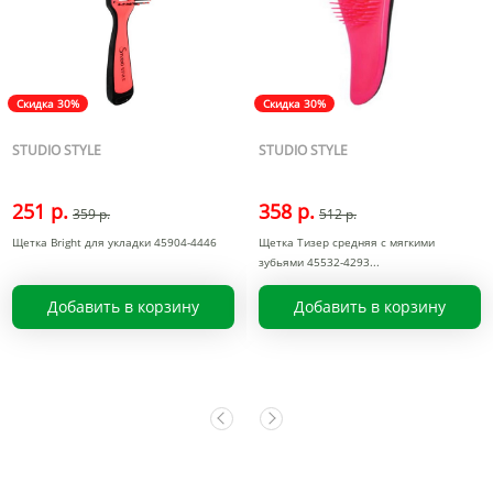
Скидка 30%
Скидка 30%
STUDIO STYLE
STUDIO STYLE
251 р.
358 р.
359 р.
512 р.
Щетка Bright для укладки 45904-4446
Щетка Тизер средняя с мягкими
зубьями 45532-4293
Добавить в корзину
Добавить в корзину