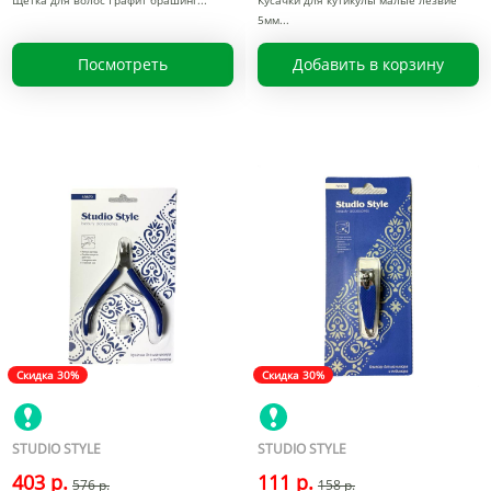
Щетка для волос Графит брашинг
Кусачки для кутикулы малые лезвие
5мм
Посмотреть
Добавить в корзину
Скидка 30%
Скидка 30%
STUDIO STYLE
STUDIO STYLE
403 р.
111 р.
576 р.
158 р.