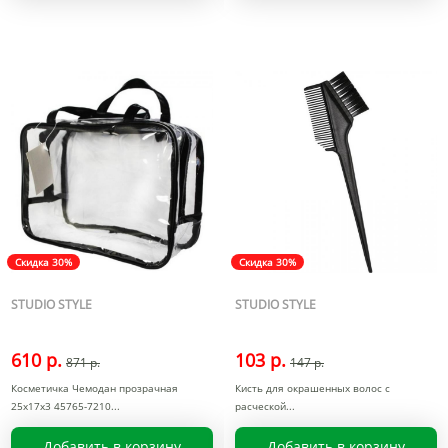
Скидка 30%
Скидка 30%
STUDIO STYLE
STUDIO STYLE
610 р.
103 р.
871 р.
147 р.
Косметичка Чемодан прозрачная
Кисть для окрашенных волос с
25x17x3 45765-7210
расческой
Добавить в корзину
Добавить в корзину