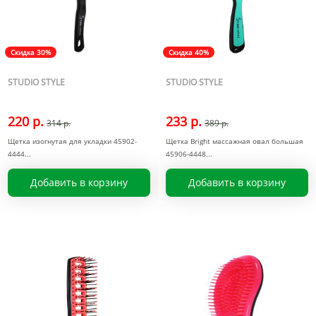
Скидка 30%
Скидка 40%
STUDIO STYLE
STUDIO STYLE
220 р.
233 р.
314 р.
389 р.
Щетка изогнутая для укладки 45902-
Щетка Bright массажная овал большая
4444
45906-4448
Добавить в корзину
Добавить в корзину