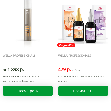
Скидка 40%
WELLA PROFESSIONALS
WELLA PROFESSIONALS
1 898 р.
479 р.
от
799 р.
EIMI SUPER SET Лак для волос
COLOR FRESH Оттеночная краска для
экстрасильной фиксации
волос
Посмотреть
Посмотреть