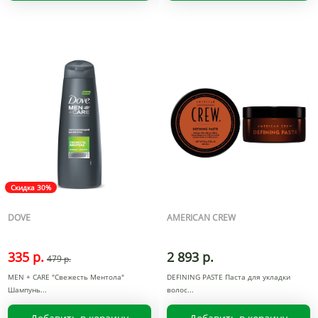
Скидка 30%
DOVE
AMERICAN CREW
335 р.
2 893 р.
479 р.
MEN + CARE "Свежесть Ментола"
DEFINING PASTE Паста для укладки
Шампунь
волос