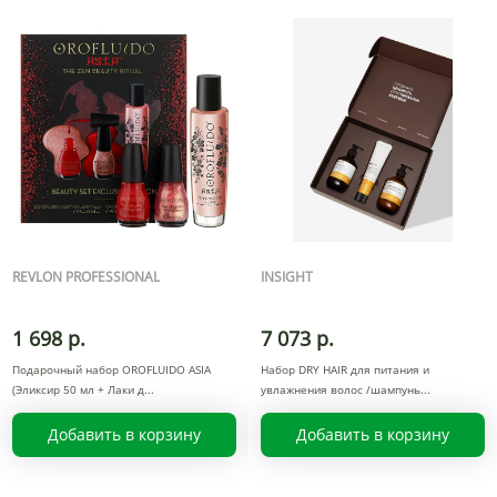
REVLON PROFESSIONAL
INSIGHT
1 698 р.
7 073 р.
Подарочный набор OROFLUIDO ASIA
Набор DRY HAIR для питания и
(Эликсир 50 мл + Лаки д
увлажнения волос /шампунь
Добавить в корзину
Добавить в корзину