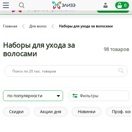
Elize
0
x
Установить
Открыть в приложении
Главная
Для волос
Наборы для ухода за волосами
Наборы для ухода за
98 товаров
волосами
Фильтры
Скидки
Акции дня
Новинки
Проф. ко