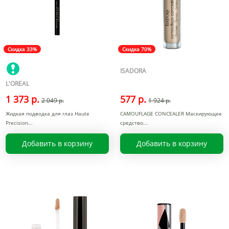
Скидка 33%
Скидка 70%
ISADORA
L'OREAL
1 373 р.
577 р.
2 049 р.
1 924 р.
Жидкая подводка для глаз Haute
CAMOUFLAGE CONCEALER Маскирующее
Precision
средство
Добавить в корзину
Добавить в корзину