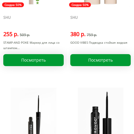
Скидка 50%
Скидка 50%
SHU
SHU
255 р.
380 р.
509 р.
759 р.
STAMP-AND POKE Маркер для лица со
GOOD VIBES Подводка стойкая жидкая
штампом
Посмотреть
Посмотреть