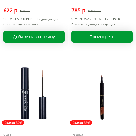
622 р.
785 р.
829 р.
1 122 р.
ULTRA BLACK DIPLINER Подводка для
SEMI-PERMANENT GEL EYE LINER
глаз насыщенного черн
Гелевая подводка в каранда
Добавить в корзину
Посмотреть
Скидка 50%
Скидка 33%
SHU
L'OREAL