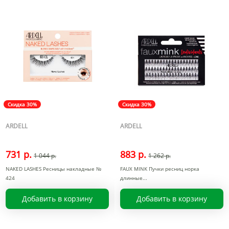
Скидка 30%
Скидка 30%
ARDELL
ARDELL
731 р.
883 р.
1 044 р.
1 262 р.
NAKED LASHES Ресницы накладные №
FAUX MINK Пучки ресниц норка
424
длинные
Добавить в корзину
Добавить в корзину