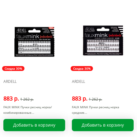
Скидка 30%
Скидка 30%
ARDELL
ARDELL
883 р.
883 р.
1 262 р.
1 262 р.
FAUX MINK Пучки ресниц норка/
FAUX MINK Пучки ресниц норка
комбинированные
средние
Добавить в корзину
Добавить в корзину