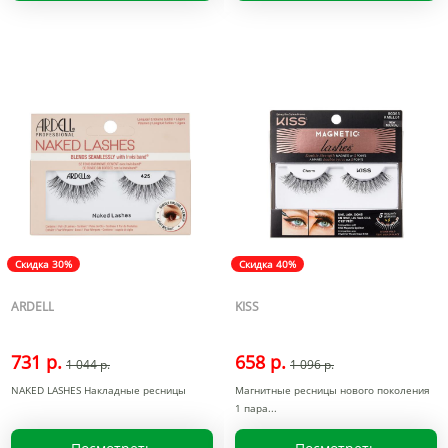
Скидка 30%
Скидка 40%
ARDELL
KISS
731 р.
658 р.
1 044 р.
1 096 р.
NAKED LASHES Накладные ресницы
Магнитные ресницы нового поколения
1 пара