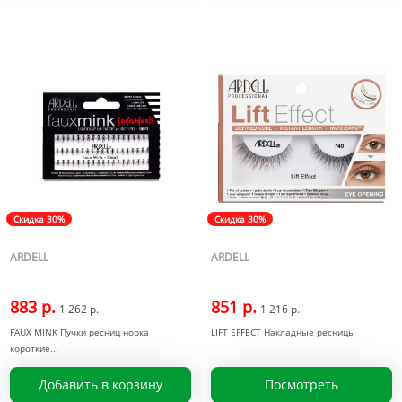
Скидка 30%
Скидка 30%
ARDELL
ARDELL
883 р.
851 р.
1 262 р.
1 216 р.
FAUX MINK Пучки ресниц норка
LIFT EFFECT Накладные ресницы
короткие
Добавить в корзину
Посмотреть