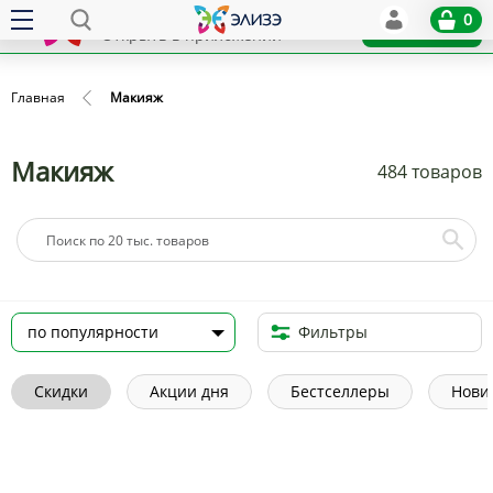
Elize
0
x
Установить
Открыть в приложении
Главная
Макияж
Макияж
484 товаров
Фильтры
Скидки
Акции дня
Бестселлеры
Нови