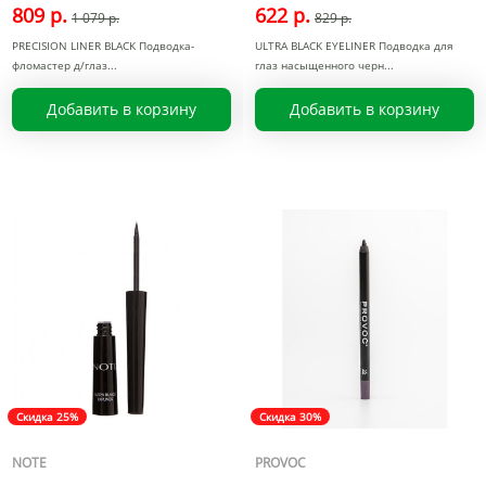
809 р.
622 р.
1 079 р.
829 р.
PRECISION LINER BLACK Подводка-
ULTRA BLACK EYELINER Подводка для
фломастер д/глаз
глаз насыщенного черн
Добавить в корзину
Добавить в корзину
Скидка 25%
Скидка 30%
NOTE
PROVOC