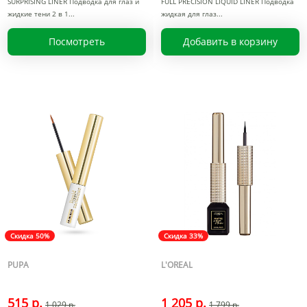
SURPRISING LINER Подводка для глаз и
FULL PRECISION LIQUID LINER Подводка
жидкие тени 2 в 1
жидкая для глаз
Посмотреть
Добавить в корзину
Скидка 50%
Скидка 33%
PUPA
L'OREAL
515 р.
1 205 р.
1 029 р.
1 799 р.