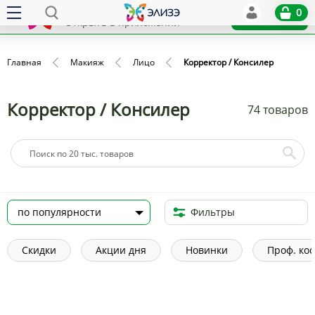
Elize
0
x
Установить
Открыть в приложении
Главная
Макияж
Лицо
Корректор / Консилер
Корректор / Консилер
74 товаров
Фильтры
Скидки
Акции дня
Новинки
Проф. ко