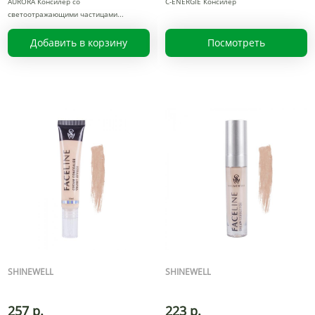
AURORA Консилер со
С-ENERGIE Консилер
светоотражающими частицами
Добавить в корзину
Посмотреть
SHINEWELL
SHINEWELL
257 р.
223 р.