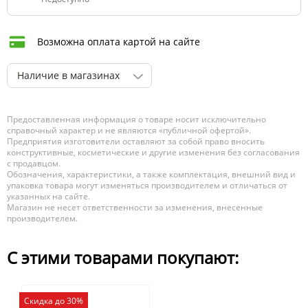
Возможна оплата картой на сайте
Наличие в магазинах
Предоставленная информация о товаре носит исключительно
справочный характер и не являются «публичной офертой».
Предприятия изготовители оставляют за собой право вносить
конструктивные, косметические и другие изменения без согласования
с продавцом.
Обозначения, характеристики, а также комплектация, внешний вид и
упаковка товара могут изменяться производителем и отличаться от
указанных на сайте.
Магазин не несет ответственности за изменения, внесенные
производителем.
С этими товарами покупают:
Скидка до 30%