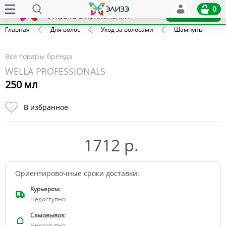
Elize
0
x
Установить
Открыть в приложении
Главная
Для волос
Уход за волосами
Шампунь
Все товары бренда
WELLA PROFESSIONALS
250 мл
В избранное
1712 р.
Ориентировочные сроки доставки:
Курьером:
Недоступно
Самовывоз:
Недоступно