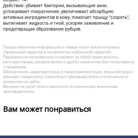
Действие: убивает бактерии, вызывающие акне,
успокаивает покраснения, увеличивает абсорбцию
активных ингредиентов в кожу, помогает прыщу “созреть”,
вытягивает жидкость и гной, ускоряя заживление и
предотвращая образование рубцов.
Предоставленная информация о товаре носит исключительно
справочный характер и не являются «публичной офертой».
Предприятия изготовители оставляют за собой право вносить
конструктивные, косметические и другие изменения без согласования
с продавцом.
Обозначения, характеристики, а также комплектация, внешний вид и
упаковка товара могут изменяться производителем и отличаться от
указанных на сайте.
Магазин не несет ответственности за изменения, внесенные
производителем.
Вам может понравиться