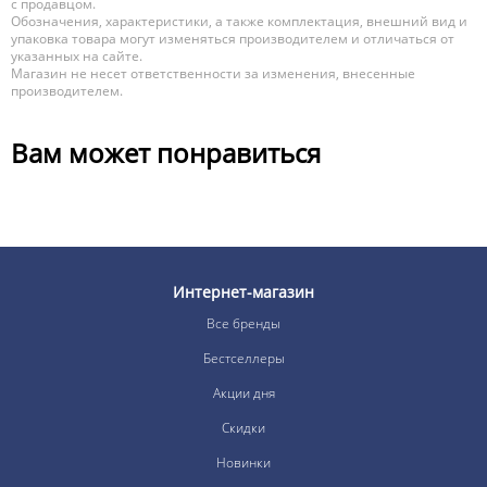
с продавцом.
Обозначения, характеристики, а также комплектация, внешний вид и
упаковка товара могут изменяться производителем и отличаться от
указанных на сайте.
Магазин не несет ответственности за изменения, внесенные
производителем.
Вам может понравиться
Интернет-магазин
Все бренды
Бестселлеры
Акции дня
Скидки
Новинки