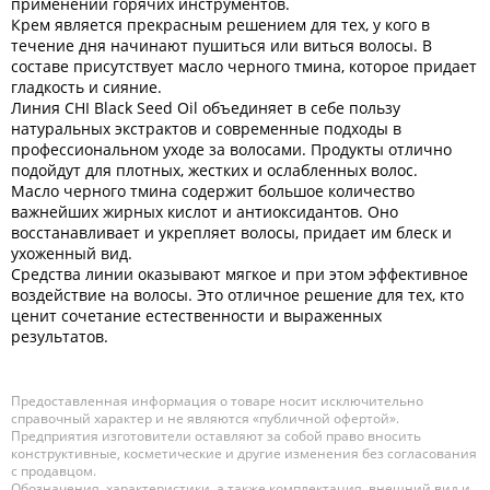
применении горячих инструментов.
Крем является прекрасным решением для тех, у кого в
течение дня начинают пушиться или виться волосы. В
составе присутствует масло черного тмина, которое придает
гладкость и сияние.
Линия CHI Black Seed Oil объединяет в себе пользу
натуральных экстрактов и современные подходы в
профессиональном уходе за волосами. Продукты отлично
подойдут для плотных, жестких и ослабленных волос.
Масло черного тмина содержит большое количество
важнейших жирных кислот и антиоксидантов. Оно
восстанавливает и укрепляет волосы, придает им блеск и
ухоженный вид.
Средства линии оказывают мягкое и при этом эффективное
воздействие на волосы. Это отличное решение для тех, кто
ценит сочетание естественности и выраженных
результатов.
Предоставленная информация о товаре носит исключительно
справочный характер и не являются «публичной офертой».
Предприятия изготовители оставляют за собой право вносить
конструктивные, косметические и другие изменения без согласования
с продавцом.
Обозначения, характеристики, а также комплектация, внешний вид и