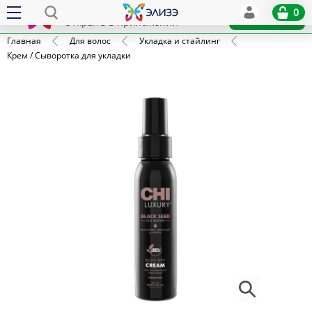
Elize
0
x
Установить
Открыть в приложении
Главная
Для волос
Укладка и стайлинг
Крем / Сыворотка для укладки