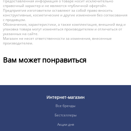
Предоставленная информация о товаре носит исключительно
справочный характер и не являются «публичной офертой».
Предприятия изготовители оставляют за собой право вносить
конструктивные, косметические и другие изменения без согласования
с продавцом.
Обозначения, характеристики, а также комплектация, внешний вид и
упаковка товара могут изменяться производителем и отличаться от
указанных на сайте.
Магазин не несет ответственности за изменения, внесенные
производителем.
Вам может понравиться
Интернет-магазин
Все бренды
Бестселлеры
Акции дня