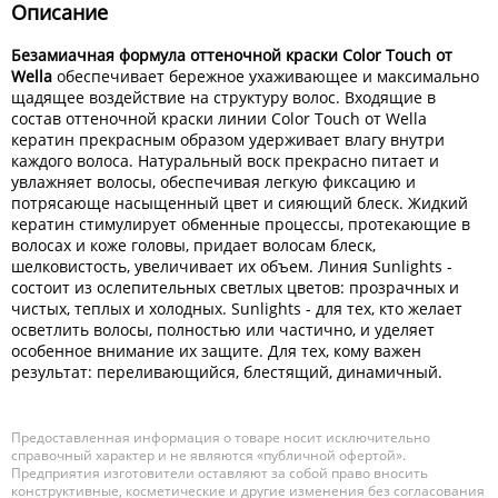
Описание
Безамиачная формула оттеночной краски Color Touch от
Wella
обеспечивает бережное ухаживающее и максимально
щадящее воздействие на структуру волос. Входящие в
состав оттеночной краски линии Color Touch от Wella
кератин прекрасным образом удерживает влагу внутри
каждого волоса. Натуральный воск прекрасно питает и
увлажняет волосы, обеспечивая легкую фиксацию и
потрясающе насыщенный цвет и сияющий блеск. Жидкий
кератин стимулирует обменные процессы, протекающие в
волосах и коже головы, придает волосам блеск,
шелковистость, увеличивает их объем. Линия Sunlights -
состоит из ослепительных светлых цветов: прозрачных и
чистых, теплых и холодных. Sunlights - для тех, кто желает
осветлить волосы, полностью или частично, и уделяет
особенное внимание их защите. Для тех, кому важен
результат: переливающийся, блестящий, динамичный.
Предоставленная информация о товаре носит исключительно
справочный характер и не являются «публичной офертой».
Предприятия изготовители оставляют за собой право вносить
конструктивные, косметические и другие изменения без согласования