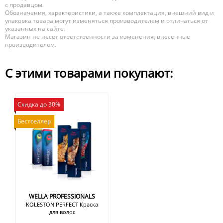
с продавцом.
Обозначения, характеристики, а также комплектация, внешний вид и
упаковка товара могут изменяться производителем и отличаться от
указанных на сайте.
Магазин не несет ответственности за изменения, внесенные
производителем.
С этими товарами покупают:
Скидка до 30%
Бестселлер
WELLA PROFESSIONALS
KOLESTON PERFECT Краска
для волос