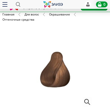
Elize
0
x
Установить
Открыть в приложении
Главная
Для волос
Окрашивание
Оттеночные средства