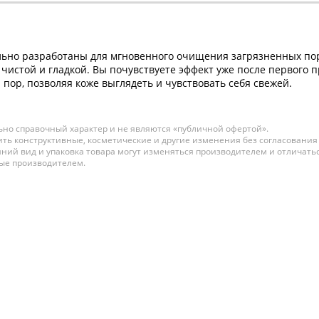
ьно разработаны для мгновенного очищения загрязненных пор 
чистой и гладкой. Вы почувствуете эффект уже после первого 
пор, позволяя коже выглядеть и чувствовать себя свежей.
но справочный характер и не являются «публичной офертой».
ть конструктивные, косметические и другие изменения без согласования
ний вид и упаковка товара могут изменяться производителем и отличатьс
ные производителем.