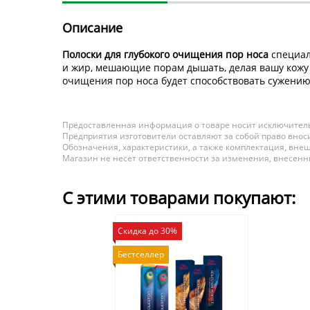
Описание
Полоски для глубокого очищения пор носа
специал
и жир, мешающие порам дышать, делая вашу кожу 
очищения пор носа будет способствовать сужению 
Предоставленная информация о товаре носит исключитель
Предприятия изготовители оставляют за собой право вноси
Обозначения, характеристики, а также комплектация, внеш
Магазин не несет ответственности за изменения, внесен
С этими товарами покупают:
Скидка до 30%
Бестселлер