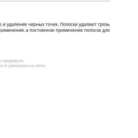
и удаления черных точек. Полоски удаляют грязь
применения, а постоянное применение полосок для
 с продавцом.
я от указанных на сайте.