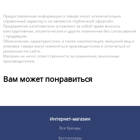
Предоставленная информация о товаре носит исключительно
справочный характер и не являются «публичной офертой».
Предприятия изготовители оставляют за собой право вносить
конструктивные, косметические и другие изменения без согласования
с продавцом.
Обозначения, характеристики, а также комплектация, внешний вид и
упаковка товара могут изменяться производителем и отличаться от
указанных на сайте.
Магазин не несет ответственности за изменения, внесенные
производителем.
Вам может понравиться
Интернет-магазин
Все бренды
Бестселлеры