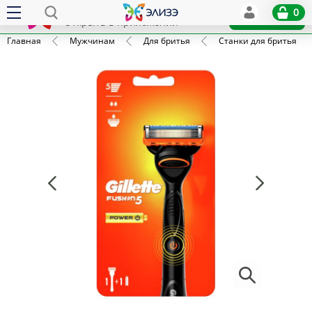
Elize
0
x
Установить
Открыть в приложении
Главная
Мужчинам
Для бритья
Станки для бритья