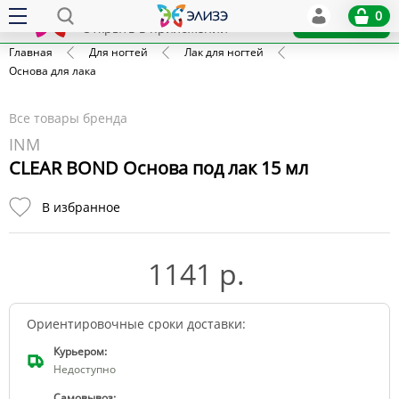
Elize
0
x
Установить
Открыть в приложении
Главная
Для ногтей
Лак для ногтей
Основа для лака
Все товары бренда
INM
CLEAR BOND Основа под лак 15 мл
В избранное
1141 р.
Ориентировочные сроки доставки:
Курьером:
Недоступно
Самовывоз: