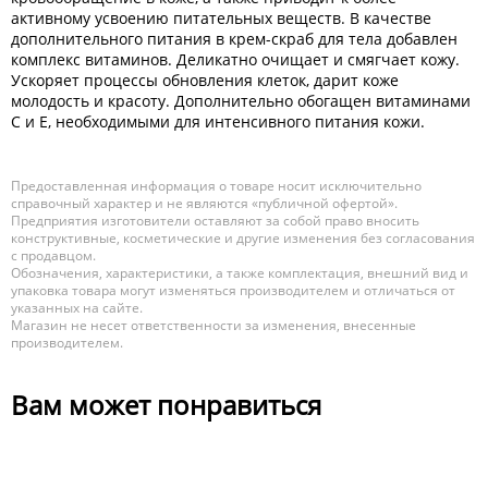
активному усвоению питательных веществ. В качестве
дополнительного питания в крем-скраб для тела добавлен
комплекс витаминов. Деликатно очищает и смягчает кожу.
Ускоряет процессы обновления клеток, дарит коже
молодость и красоту. Дополнительно обогащен витаминами
С и Е, необходимыми для интенсивного питания кожи.
Предоставленная информация о товаре носит исключительно
справочный характер и не являются «публичной офертой».
Предприятия изготовители оставляют за собой право вносить
конструктивные, косметические и другие изменения без согласования
с продавцом.
Обозначения, характеристики, а также комплектация, внешний вид и
упаковка товара могут изменяться производителем и отличаться от
указанных на сайте.
Магазин не несет ответственности за изменения, внесенные
производителем.
Вам может понравиться