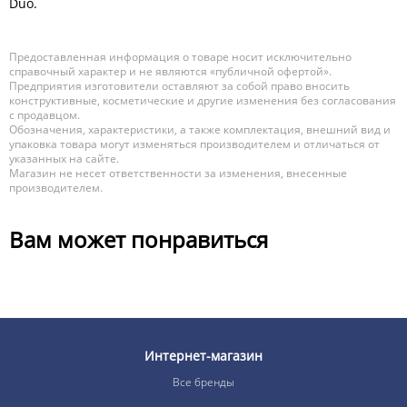
Duo.
Предоставленная информация о товаре носит исключительно
справочный характер и не являются «публичной офертой».
Предприятия изготовители оставляют за собой право вносить
конструктивные, косметические и другие изменения без согласования
с продавцом.
Обозначения, характеристики, а также комплектация, внешний вид и
упаковка товара могут изменяться производителем и отличаться от
указанных на сайте.
Магазин не несет ответственности за изменения, внесенные
производителем.
Вам может понравиться
Интернет-магазин
Все бренды