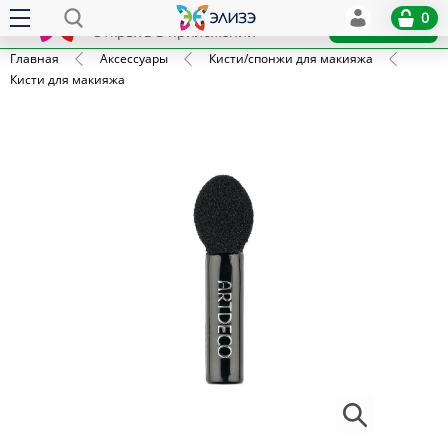
Elize
0
x
Установить
Открыть в приложении
Главная
Аксессуары
Кисти/спонжи для макияжа
Кисти для макияжа