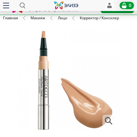
Elize
0
x
Установить
Открыть в приложении
Главная
Макияж
Лицо
Корректор / Консилер