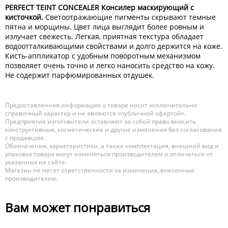
PERFECT TEINT CONCEALER Консилер маскирующий с
кисточкой.
Светоотражающие пигменты скрывают темные
пятна и морщины. Цвет лица выглядит более ровным и
излучает свежесть. Легкая, приятная текстура обладает
водоотталкивающими свойствами и долго держится на коже.
Кисть-аппликатор с удобным поворотным механизмом
позволяет очень точно и легко наносить средство на кожу.
Не содержит парфюмированных отдушек.
Предоставленная информация о товаре носит исключительно
справочный характер и не являются «публичной офертой».
Предприятия изготовители оставляют за собой право вносить
конструктивные, косметические и другие изменения без согласования
с продавцом.
Обозначения, характеристики, а также комплектация, внешний вид и
упаковка товара могут изменяться производителем и отличаться от
указанных на сайте.
Магазин не несет ответственности за изменения, внесенные
производителем.
Вам может понравиться