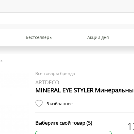
Бестселлеры
Акции дня
аз
Все товары бренда
ARTDECO
MINERAL EYE STYLER Минеральный
MINERAL EYE STYLER
Минеральный карандаш
В избранное
для век № 51
В наличии:
1323 р.
Выберите свой товар (5)
1