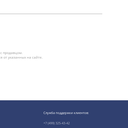
 с продавцом.
я от указанных на сайте.
Служба поддержки клиентов:
+7 (499) 325-43-42