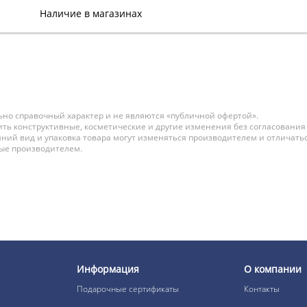
Наличие в магазинах
1323 р.
но справочный характер и не являются «публичной офертой».
ть конструктивные, косметические и другие изменения без согласования
ний вид и упаковка товара могут изменяться производителем и отличатьс
ные производителем.
Информация
О компании
Подарочные сертификаты
Контакты