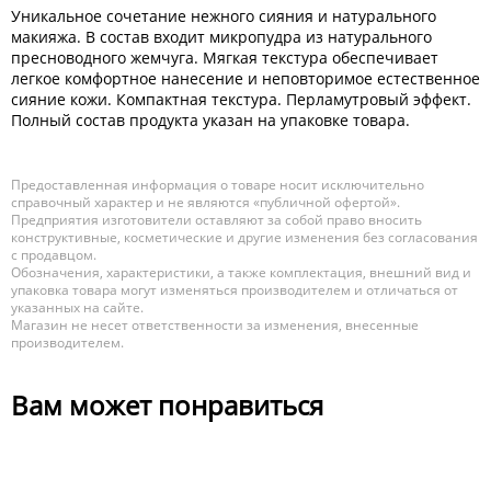
Уникальное сочетание нежного сияния и натурального
макияжа. В состав входит микропудра из натурального
пресноводного жемчуга. Мягкая текстура обеспечивает
легкое комфортное нанесение и неповторимое естественное
сияние кожи. Компактная текстура. Перламутровый эффект.
Полный состав продукта указан на упаковке товара.
Предоставленная информация о товаре носит исключительно
справочный характер и не являются «публичной офертой».
Предприятия изготовители оставляют за собой право вносить
конструктивные, косметические и другие изменения без согласования
с продавцом.
Обозначения, характеристики, а также комплектация, внешний вид и
упаковка товара могут изменяться производителем и отличаться от
указанных на сайте.
Магазин не несет ответственности за изменения, внесенные
производителем.
Вам может понравиться