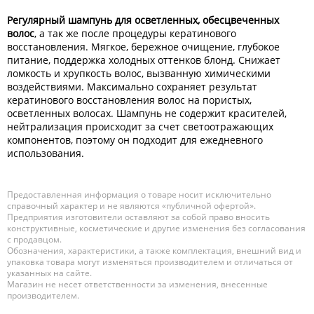
Регулярный шампунь для осветленных, обесцвеченных
волос
, а так же после процедуры кератинового
восстановления. Мягкое, бережное очищение, глубокое
питание, поддержка холодных оттенков блонд. Снижает
ломкость и хрупкость волос, вызванную химическими
воздействиями. Максимально сохраняет результат
кератинового восстановления волос на пористых,
осветленных волосах. Шампунь не содержит красителей,
нейтрализация происходит за счет светоотражающих
компонентов, поэтому он подходит для ежедневного
использования.
Предоставленная информация о товаре носит исключительно
справочный характер и не являются «публичной офертой».
Предприятия изготовители оставляют за собой право вносить
конструктивные, косметические и другие изменения без согласования
с продавцом.
Обозначения, характеристики, а также комплектация, внешний вид и
упаковка товара могут изменяться производителем и отличаться от
указанных на сайте.
Магазин не несет ответственности за изменения, внесенные
производителем.