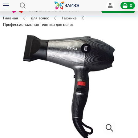
Elize
0
x
Установить
Открыть в приложении
Главная
Для волос
Техника
Профессиональная техника для волос