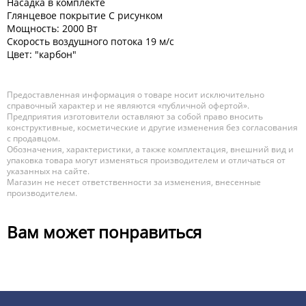
Насадка в комплекте
Глянцевое покрытие С рисунком
Мощность: 2000 Вт
Скорость воздушного потока 19 м/с
Цвет: "карбон"
Предоставленная информация о товаре носит исключительно
справочный характер и не являются «публичной офертой».
Предприятия изготовители оставляют за собой право вносить
конструктивные, косметические и другие изменения без согласования
с продавцом.
Обозначения, характеристики, а также комплектация, внешний вид и
упаковка товара могут изменяться производителем и отличаться от
указанных на сайте.
Магазин не несет ответственности за изменения, внесенные
производителем.
Вам может понравиться