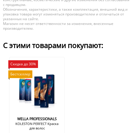
с продавцом.
Обозначения, характеристики, а также комплектация, внешний вид и
упаковка товара могут изменяться производителем и отличаться от
указанных на сайте.
Магазин не несет ответственности за изменения, внесенные
производителем.
С этими товарами покупают:
Скидка до 30%
Бестселлер
WELLA PROFESSIONALS
KOLESTON PERFECT Краска
для волос