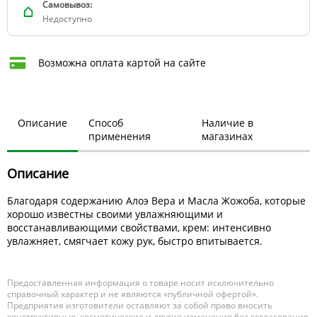
Самовывоз:
Недоступно
Возможна оплата картой на сайте
Описание
Способ
Наличие в
применения
магазинах
Описание
Благодаря содержанию Алоэ Вера и Масла Жожоба, которые
хорошо известны своими увлажняющими и
восстанавливающими свойствами, крем: интенсивно
увлажняет, смягчает кожу рук, быстро впитывается.
Предоставленная информация о товаре носит исключительно
справочный характер и не являются «публичной офертой».
Предприятия изготовители оставляют за собой право вносить
конструктивные, косметические и другие изменения без согласования