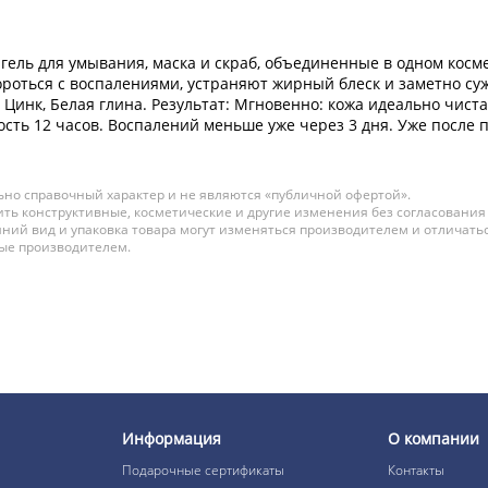
о гель для умывания, маска и скраб, объединенные в одном кос
роться с воспалениями, устраняют жирный блеск и заметно с
 Цинк, Белая глина. Результат: Мгновенно: кожа идеально чист
сть 12 часов. Воспалений меньше уже через 3 дня. Уже после 
но справочный характер и не являются «публичной офертой».
ть конструктивные, косметические и другие изменения без согласования
ний вид и упаковка товара могут изменяться производителем и отличатьс
ные производителем.
Информация
О компании
Подарочные сертификаты
Контакты