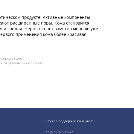
метическом продукте. Активные компоненты
ужают расширенные поры. Кожа становится
ая и свежая. Черных точек заметно меньше уже
первого применения кожа более красивая.
 с продавцом.
я от указанных на сайте.
Служба поддержки клиентов:
+7 (499) 325-43-42