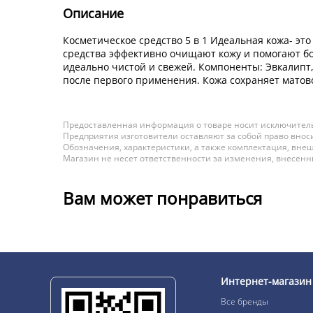
Описание
Косметическое средство 5 в 1 Идеальная кожа- эт
средства эффективно очищают кожу и помогают бо
идеально чистой и свежей. Компоненты: Эвкалипт,
после первого применения. Кожа сохраняет матово
Предоставленная информация о товаре носит исключитель
Предприятия изготовители оставляют за собой право вноси
Обозначения, характеристики, а также комплектация, внеш
Магазин не несет ответственности за изменения, внесен
Вам может понравиться
Интернет-магазин
Все бренды