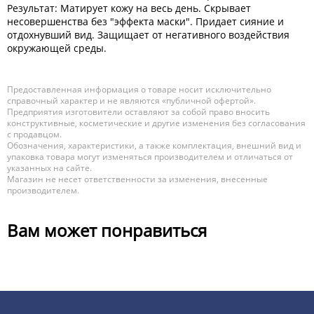
Результат: Матирует кожу на весь день. Скрывает
несовершенства без "эффекта маски". Придает сияние и
отдохнувший вид. Защищает от негативного воздействия
окружающей среды.
Предоставленная информация о товаре носит исключительно
справочный характер и не являются «публичной офертой».
Предприятия изготовители оставляют за собой право вносить
конструктивные, косметические и другие изменения без согласования
с продавцом.
Обозначения, характеристики, а также комплектация, внешний вид и
упаковка товара могут изменяться производителем и отличаться от
указанных на сайте.
Магазин не несет ответственности за изменения, внесенные
производителем.
Вам может понравиться