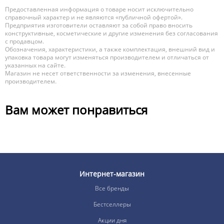
Предоставленная информация о товаре носит исключительно
справочный характер и не являются «публичной офертой».
Предприятия изготовители оставляют за собой право вносить
конструктивные, косметические и другие изменения без согласования
с продавцом.
Обозначения, характеристики, а также комплектация, внешний вид и
упаковка товара могут изменяться производителем и отличаться от
указанных на сайте.
Магазин не несет ответственности за изменения, внесенные
производителем.
Вам может понравиться
Интернет-магазин
Все бренды
Бестселлеры
Акции дня