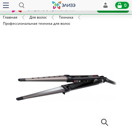
Elize
0
x
Установить
Открыть в приложении
Главная
Для волос
Техника
Профессиональная техника для волос