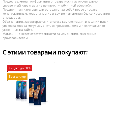
Предоставленная информация о товаре носит исключительно
справочный характер и не являются «публичной офертой».
Предприятия изготовители оставляют за собой право вносить
конструктивные, косметические и другие изменения без согласования
с продавцом.
Обозначения, характеристики, а также комплектация, внешний вид и
упаковка товара могут изменяться производителем и отличаться от
указанных на сайте.
Магазин не несет ответственности за изменения, внесенные
производителем.
С этими товарами покупают:
Скидка до 30%
Бестселлер