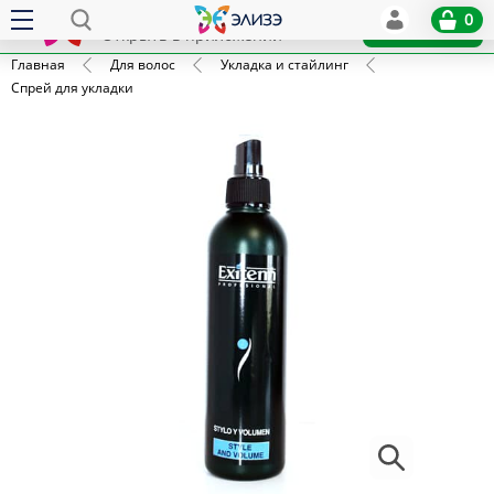
Elize
0
x
Установить
Открыть в приложении
Главная
Для волос
Укладка и стайлинг
Спрей для укладки