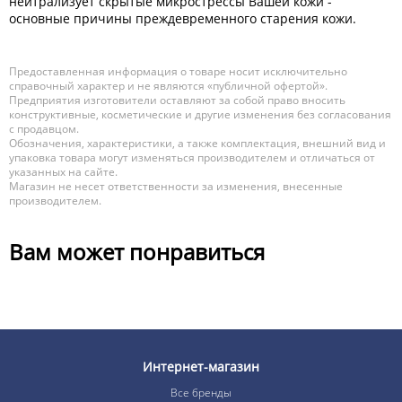
нейтрализует скрытые микрострессы Вашей кожи -
основные причины преждевременного старения кожи.
Предоставленная информация о товаре носит исключительно
справочный характер и не являются «публичной офертой».
Предприятия изготовители оставляют за собой право вносить
конструктивные, косметические и другие изменения без согласования
с продавцом.
Обозначения, характеристики, а также комплектация, внешний вид и
упаковка товара могут изменяться производителем и отличаться от
указанных на сайте.
Магазин не несет ответственности за изменения, внесенные
производителем.
Вам может понравиться
Интернет-магазин
Все бренды