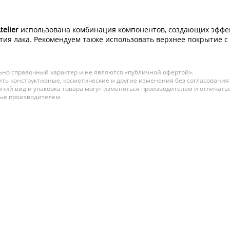
telier
использована комбинация компонентов, создающих эффек
ия лака. Рекомендуем также использовать верхнее покрытие с г
но справочный характер и не являются «публичной офертой».
ть конструктивные, косметические и другие изменения без согласования
ний вид и упаковка товара могут изменяться производителем и отличатьс
ные производителем.