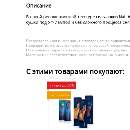
Описание
В новой революционной текстуре
гель-лаков Nail A
сушки под УФ-лампой и без сложного процесса снят
Предоставленная информация о товаре носит исключитель
Предприятия изготовители оставляют за собой право вноси
Обозначения, характеристики, а также комплектация, внеш
Магазин не несет ответственности за изменения, внесен
С этими товарами покупают:
Скидка до 30%
Бестселлер