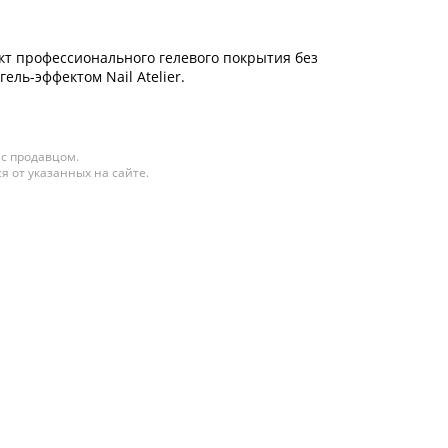
т профессионального гелевого покрытия без
ель-эффектом Nail Atelier.
 с продавцом.
я от указанных на сайте.