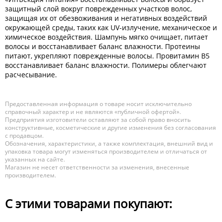
защитный слой вокруг поврежденных участков волос,
защищая их от обезвоживания и негативных воздействий
окружающей среды, таких как UV-излучение, механическое и
химическое воздействия. Шампунь мягко очищает, питает
волосы и восстанавливает баланс влажности. Протеины
питают, укрепляют поврежденные волосы. Провитамин В5
восстанавливает баланс влажности. Полимеры облегчают
расчесывание.
Предоставленная информация о товаре носит исключительно
справочный характер и не являются «публичной офертой».
Предприятия изготовители оставляют за собой право вносить
конструктивные, косметические и другие изменения без согласования
с продавцом.
Обозначения, характеристики, а также комплектация, внешний вид и
упаковка товара могут изменяться производителем и отличаться от
указанных на сайте.
Магазин не несет ответственности за изменения, внесенные
производителем.
С этими товарами покупают: