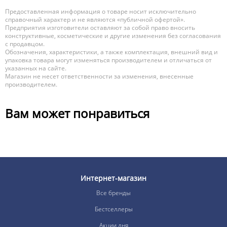
Предоставленная информация о товаре носит исключительно
справочный характер и не являются «публичной офертой».
Предприятия изготовители оставляют за собой право вносить
конструктивные, косметические и другие изменения без согласования
с продавцом.
Обозначения, характеристики, а также комплектация, внешний вид и
упаковка товара могут изменяться производителем и отличаться от
указанных на сайте.
Магазин не несет ответственности за изменения, внесенные
производителем.
Вам может понравиться
Интернет-магазин
Все бренды
Бестселлеры
Акции дня