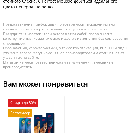
стойкого блеска. С Perfect Mousse добиться идеального
цвета невероятно легко!
Предоставленная информация о товаре носит исключительно
справочный характер и не являются «публичной офертой».
Предприятия изготовители оставляют за собой право вносить
конструктивные, косметические и другие изменения без согласования
с продавцом.
Обозначения, характеристики, а также комплектация, внешний вид и
упаковка товара могут изменяться производителем и отличаться от
указанных на сайте.
Магазин не несет ответственности за изменения, внесенные
производителем.
Вам может понравиться
Скидка до 30%
Бестселлер