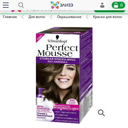
Elize
0
x
Установить
Открыть в приложении
Главная
Для волос
Окрашивание
Краски для волос