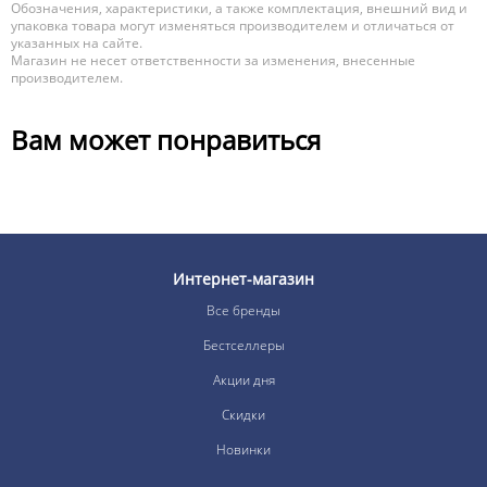
Обозначения, характеристики, а также комплектация, внешний вид и
упаковка товара могут изменяться производителем и отличаться от
указанных на сайте.
Магазин не несет ответственности за изменения, внесенные
производителем.
Вам может понравиться
Интернет-магазин
Все бренды
Бестселлеры
Акции дня
Скидки
Новинки