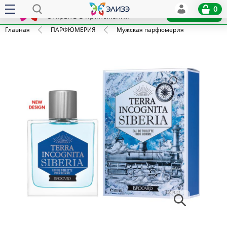
Elize
0
x
Установить
Открыть в приложении
Главная
ПАРФЮМЕРИЯ
Мужская парфюмерия