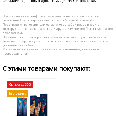
Обладает персиковым ароматом. Для всех типов кожи.
Предоставленная информация о товаре носит исключительно
справочный характер и не являются «публичной офертой».
Предприятия изготовители оставляют за собой право вносить
конструктивные, косметические и другие изменения без согласования
с продавцом.
Обозначения, характеристики, а также комплектация, внешний вид и
упаковка товара могут изменяться производителем и отличаться от
указанных на сайте.
Магазин не несет ответственности за изменения, внесенные
производителем.
С этими товарами покупают:
Скидка до 30%
Бестселлер