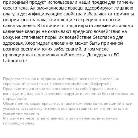
природный продукт использовали наши предки для гигиены
своего тела. Алюмо-калиевые квасцы адсорбируют лишнюю
влагу, а дезинфицирующие свойства избавляют от причины
неприятного запаха, снижающие секрецию потовых и
сальных желез. В отличие от хлоргидрата алюминия, алюмо-
калиевые квасцы не оказывают вредного воздействия на
кожу, не стягивают поры, их воздействие безопасно для
здоровья. Хлоргидрат алюминия может быть причиной
возникновения многих заболеваний, в том числе
провоцировать рак молочной железы. Дезодорант EO
Laboratorie
Предоставленная информация о товаре носит исключительно
справочный характер и не являются «публичной офертой».
Предприятия изготовители оставляют за собой право вносить
конструктивные, косметические и другие изменения без согласования
с продавцом.
Обозначения, характеристики, а также комплектация, внешний вид и
упаковка товара могут изменяться производителем и отличаться от
указанных на сайте.
Магазин не несет ответственности за изменения, внесенные
производителем.