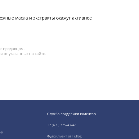
жные масла и экстракты окажут активное
 с продавцом.
я от указанных на сайте.
Служба поддержки клиентов:
+7 (499) 325-43-42
ов
Фулфилмент от Fulllog