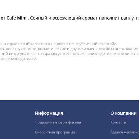
от Cafe Mimi.
Сочный и освежающий аромат наполнит ванну, не
но справочный характер и не являются «публичной офертой».
ть конструктивные, косметические и другие изменения без согласования
ний вид и упаковка товара могут изменяться производителем и отличатьс
ные производителем.
Информация
О компании
Подарочные сертификаты
Контакты
Дисконтная программа
Адреса магазин