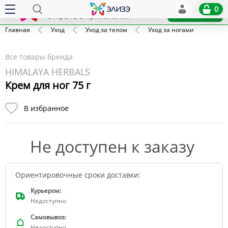
Elize
0
x
Установить
Открыть в приложении
Главная
Уход
Уход за телом
Уход за ногами
Все товары бренда
HIMALAYA HERBALS
Крем для ног 75 г
В избранное
Не доступен к заказу
Ориентировочные сроки доставки:
Курьером:
Недоступно
Самовывоз:
Недоступно