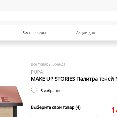
Бестселлеры
Акции дня
Все товары бренда
PUPA
MAKE UP STORIES Палитра теней 
MAKE UP STORIES
В избранное
Палитра теней № 001
Острый нюд
В наличии:
Выберите свой товар (4)
1
1488 р.