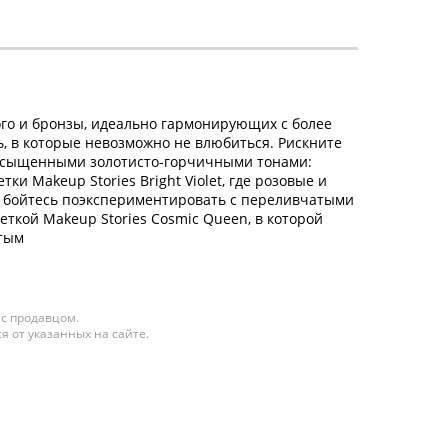
вого и бронзы, идеально гармонирующих с более
 в которые невозможно не влюбиться. Рискните
 насыщенными золотисто-горчичными тонами:
и Makeup Stories Bright Violet, где розовые и
е бойтесь поэкспериментировать с переливчатыми
еткой Makeup Stories Cosmic Queen, в которой
тым
 с продавцом.
я от указанных на сайте.