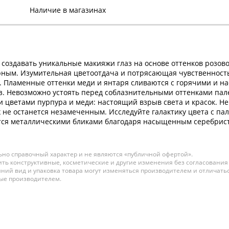
Наличие в магазинах
е создавать уникальные макияжи глаз на основе оттенков розо
ым. Изумительная цветоотдача и потрясающая чувственность,
ame. Пламенные оттенки меди и янтаря сливаются с горячими и
з. Невозможно устоять перед соблазнительными оттенками палетк
цветами пурпура и меди: настоящий взрыв света и красок. Н
 не останется незамеченным. Исследуйте галактику цвета с пал
тся металлическими бликами благодаря насыщенным серебрис
но справочный характер и не являются «публичной офертой».
ть конструктивные, косметические и другие изменения без согласования
ний вид и упаковка товара могут изменяться производителем и отличатьс
ные производителем.