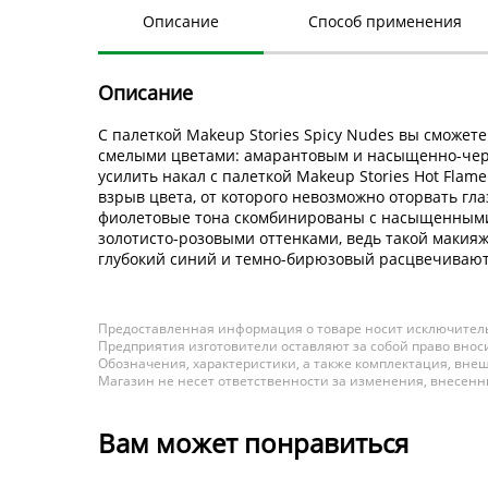
Описание
Способ применения
Описание
С палеткой Makeup Stories Spicy Nudes вы сможет
смелыми цветами: амарантовым и насыщенно-черн
усилить накал с палеткой Makeup Stories Hot Fl
взрыв цвета, от которого невозможно оторвать гла
фиолетовые тона скомбинированы с насыщенными 
золотисто-розовыми оттенками, ведь такой макияж
глубокий синий и темно-бирюзовый расцвечиваю
Предоставленная информация о товаре носит исключитель
Предприятия изготовители оставляют за собой право вноси
Обозначения, характеристики, а также комплектация, внеш
Магазин не несет ответственности за изменения, внесен
Вам может понравиться