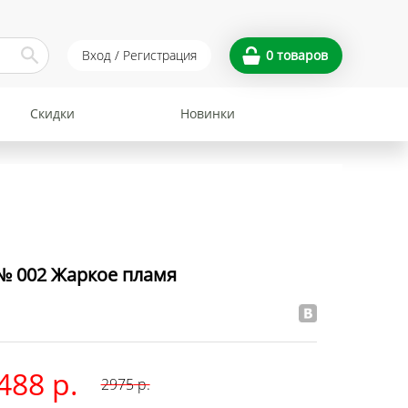
Вход / Регистрация
0
товаров
Скидки
Новинки
№ 002 Жаркое пламя
488 р.
2975
р.