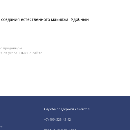
 создания естественного макияжа. Удобный
 с продавцом.
я от указанных на сайте.
Служба поддержки клиентов:
+7 (499) 325-43-42
ов
Фулфилмент от Fulllog