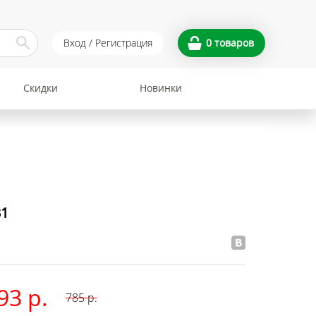
Вход / Регистрация
0
товаров
Скидки
Новинки
31
93 р.
785
р.