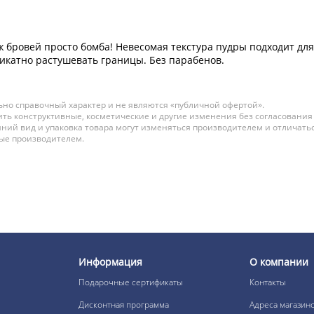
бровей просто бомба! Невесомая текстура пудры подходит для
ликатно растушевать границы. Без парабенов.
но справочный характер и не являются «публичной офертой».
ть конструктивные, косметические и другие изменения без согласования
ний вид и упаковка товара могут изменяться производителем и отличатьс
ные производителем.
Информация
О компании
Подарочные сертификаты
Контакты
Дисконтная программа
Адреса магазин