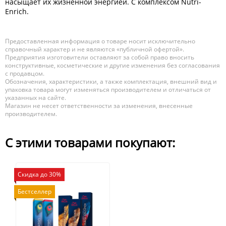
насыщает их жизненной энергией. С комплексом Nutri-
Enrich.
Предоставленная информация о товаре носит исключительно
справочный характер и не являются «публичной офертой».
Предприятия изготовители оставляют за собой право вносить
конструктивные, косметические и другие изменения без согласования
с продавцом.
Обозначения, характеристики, а также комплектация, внешний вид и
упаковка товара могут изменяться производителем и отличаться от
указанных на сайте.
Магазин не несет ответственности за изменения, внесенные
производителем.
С этими товарами покупают:
Скидка до 30%
Бестселлер