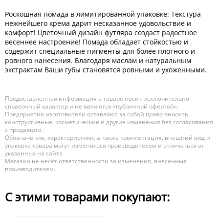
Роскошная помада в лимитированной упаковке: Текстура
нежнейшего крема дарит несказанное удовольствие и
комфорт! Цветочный дизайн футляра создаст радостное
весеннее настроение! Помада обладает стойкостью и
содержит специальные пигменты для более плотного и
ровного нанесения. Благодаря маслам и натуральным
экстрактам Ваши губы становятся ровными и ухоженными.
Предоставленная информация о товаре носит исключительно
справочный характер и не являются «публичной офертой».
Предприятия изготовители оставляют за собой право вносить
конструктивные, косметические и другие изменения без согласования
с продавцом.
Обозначения, характеристики, а также комплектация, внешний вид и
упаковка товара могут изменяться производителем и отличаться от
указанных на сайте.
Магазин не несет ответственности за изменения, внесенные
производителем.
С этими товарами покупают: