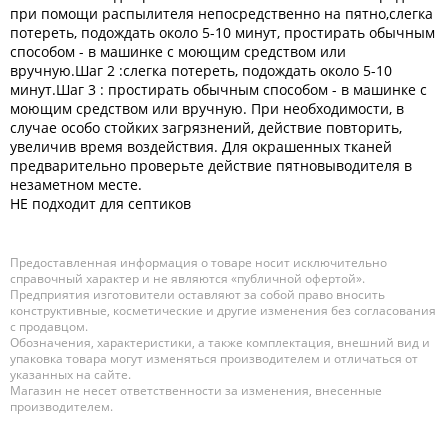
при помощи распылителя непосредственно на пятно,слегка
потереть, подождать около 5-10 минут, простирать обычным
способом - в машинке с моющим средством или
вручную.Шаг 2 :слегка потереть, подождать около 5-10
минут.Шаг 3 : простирать обычным способом - в машинке с
моющим средством или вручную. При необходимости, в
случае особо стойких загрязнений, действие повторить,
увеличив время воздействия. Для окрашенных тканей
предварительно проверьте действие пятновыводителя в
незаметном месте.
НЕ подходит для септиков
Предоставленная информация о товаре носит исключительно
справочный характер и не являются «публичной офертой».
Предприятия изготовители оставляют за собой право вносить
конструктивные, косметические и другие изменения без согласования
с продавцом.
Обозначения, характеристики, а также комплектация, внешний вид и
упаковка товара могут изменяться производителем и отличаться от
указанных на сайте.
Магазин не несет ответственности за изменения, внесенные
производителем.