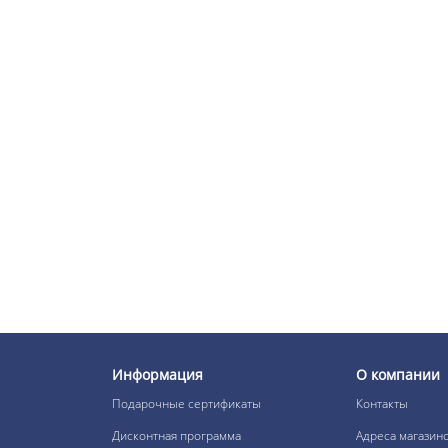
жемчужный 60мл
В наличии:
449 р.
SILK TOUCH
Безаммиачный стойкий
краситель для волос №
5/1 светлый шатен
пепельный 60мл
В наличии:
449 р.
SILK TOUCH
Безаммиачный стойкий
краситель для волос №
5/7 светлый шатен
коричневый 60мл
В наличии:
399 р.
Информация
О компании
Подарочные сертификаты
Контакты
SILK TOUCH
Безаммиачный стойкий
Дисконтная программа
Адреса магазин