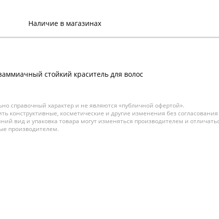
449 р.
Наличие в магазинах
SILK TOUCH
Безаммиачный стойкий
краситель для волос №
10/31 светлый блондин
золотисто-пепельный 6
В наличии:
заммиачный стойкий краситель для волос
449 р.
но справочный характер и не являются «публичной офертой».
SILK TOUCH
ть конструктивные, косметические и другие изменения без согласования
Безаммиачный стойкий
ний вид и упаковка товара могут изменяться производителем и отличатьс
краситель для волос №
ные производителем.
10/72 светлый блондин
коричнево-фиолетовы
В наличии:
449 р.
SILK TOUCH
Безаммиачный стойкий
краситель для волос №
10/8 светлый блондин