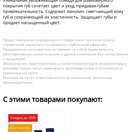
Уникальная увлажняющая помада для равномерного
покрытия губ сочетает цвет и уход, придавая губам
привлекательность. Содержит ланолин, смягчающий кожу
губ и сохраняющий их эластичность. Защищает губы и
придает насыщенный цвет.
Предоставленная информация о товаре носит исключительно
справочный характер и не являются «публичной офертой».
Предприятия изготовители оставляют за собой право вносить
конструктивные, косметические и другие изменения без согласования
с продавцом.
Обозначения, характеристики, а также комплектация, внешний вид и
упаковка товара могут изменяться производителем и отличаться от
указанных на сайте.
Магазин не несет ответственности за изменения, внесенные
производителем.
С этими товарами покупают:
Скидка до 30%
Бестселлер