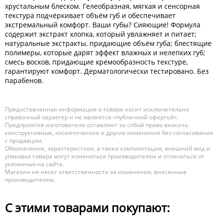
хрустальным блеском. Гелеобразная, мягкая и сенсорная
текстура подчёркивает объём губ и обеспечивает
экстремальный комфорт. Ваши губы? Сияющие! Формула
содержит экстракт хлопка, который увлажняет и питает;
натуральные экстракты, придающие объём губа; блестящие
полимеры, которые дарят эффект влажных и нелепких губ;
смесь восков, придающие кремообразность текстуре,
гарантируют комфорт. Дерматологически тестировано. Без
парабенов.
Предоставленная информация о товаре носит исключительно
справочный характер и не являются «публичной офертой».
Предприятия изготовители оставляют за собой право вносить
конструктивные, косметические и другие изменения без согласования
с продавцом.
Обозначения, характеристики, а также комплектация, внешний вид и
упаковка товара могут изменяться производителем и отличаться от
указанных на сайте.
Магазин не несет ответственности за изменения, внесенные
производителем.
С этими товарами покупают: