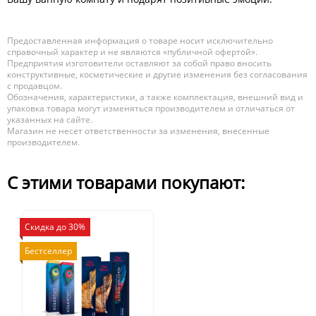
Предоставленная информация о товаре носит исключительно
справочный характер и не являются «публичной офертой».
Предприятия изготовители оставляют за собой право вносить
конструктивные, косметические и другие изменения без согласования
с продавцом.
Обозначения, характеристики, а также комплектация, внешний вид и
упаковка товара могут изменяться производителем и отличаться от
указанных на сайте.
Магазин не несет ответственности за изменения, внесенные
производителем.
С этими товарами покупают:
Скидка до 30%
Бестселлер