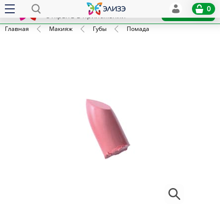
Elize
0
x
Установить
Открыть в приложении
Главная
Макияж
Губы
Помада