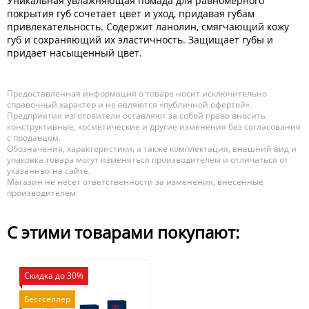
Уникальная увлажняющая помада для равномерного
покрытия губ сочетает цвет и уход, придавая губам
привлекательность. Содержит ланолин, смягчающий кожу
губ и сохраняющий их эластичность. Защищает губы и
придает насыщенный цвет.
Предоставленная информация о товаре носит исключительно
справочный характер и не являются «публичной офертой».
Предприятия изготовители оставляют за собой право вносить
конструктивные, косметические и другие изменения без согласования
с продавцом.
Обозначения, характеристики, а также комплектация, внешний вид и
упаковка товара могут изменяться производителем и отличаться от
указанных на сайте.
Магазин не несет ответственности за изменения, внесенные
производителем.
С этими товарами покупают:
Скидка до 30%
Бестселлер