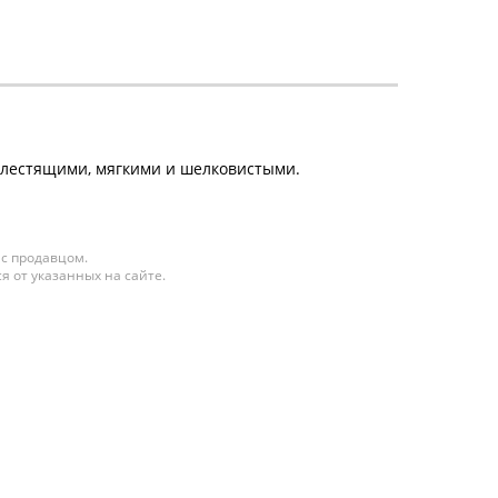
 блестящими, мягкими и шелковистыми.
 с продавцом.
я от указанных на сайте.