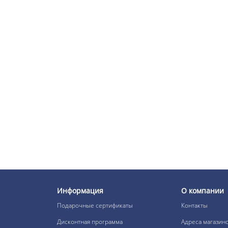
BEAUTY COLOR
PROFESSIONAL SUPREME
REDS Стойкая крем-
краска для волос № 7.40
БЛОНД МЕДНЫЙ 70 мл
В наличии:
759 р.
BEAUTY COLOR
PROFESSIONAL SUPREME
REDS Стойкая крем-
краска для волос № 7.45
БЛОНД МЕДНЫЙ
МАХАГОН 70 мл
В наличии:
759 р.
BEAUTY COLOR
Информация
О компании
PROFESSIONAL SUPREME
REDS Стойкая крем-
Подарочные сертификаты
Контакты
краска для волос № 7.56
БЛОНД МАХАГОНОВЫЙ
Дисконтная программа
Адреса магазин