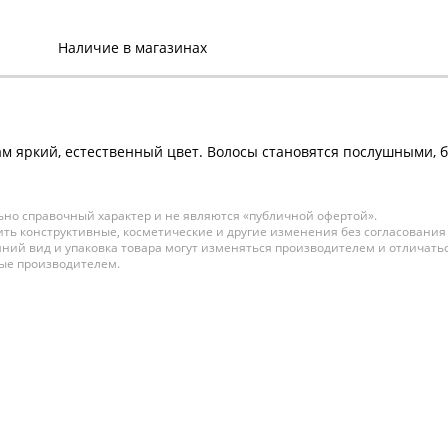
ТЕМНЫЙ БЛОНД
РАДУЖНО-КРАСНЫЙ 70
мл
Наличие в магазинах
В наличии:
759 р.
BEAUTY COLOR
PROFESSIONAL SUPREME
сам яркий, естественный цвет. Волосы становятся послушными,
REDS Стойкая крем-
краска для волос № 6.60
ЯРКИЙ КРАСНЫЙ 70 мл
В наличии:
но справочный характер и не являются «публичной офертой».
ть конструктивные, косметические и другие изменения без согласования
417 р.
ний вид и упаковка товара могут изменяться производителем и отличатьс
ные производителем.
BEAUTY COLOR
PROFESSIONAL SUPREME
REDS Стойкая крем-
краска для волос № 6.62
ТЕМНЫЙ БЛОНД
РУБИНОВО-КРАСНЫЙ 70
мл
В наличии:
759 р.